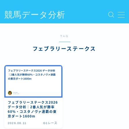
競馬データ分析
MENU
プライバシーポリシー
人気記事を読む
TAG
利用規約／特定商取引法に基づく表記
フェブラリーステークス
勘で買う競馬から、数字で運用する競馬へ
新着記事を読む
有料記事の決済完了ページ
運営者情報
フェブラリーステークス2026
データ分析｜2番人気が勝率
60%・コスタノヴァ連覇の東
京ダート1600m
2026.06.11
G1レース