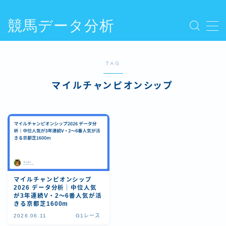
競馬データ分析
MENU
プライバシーポリシー
人気記事を読む
TAG
利用規約／特定商取引法に基づく表記
マイルチャンピオンシップ
勘で買う競馬から、数字で運用する競馬へ
新着記事を読む
有料記事の決済完了ページ
運営者情報
マイルチャンピオンシップ
2026 データ分析｜中位人気
が3年連続V・2〜6番人気が活
きる京都芝1600m
2026.06.11
G1レース