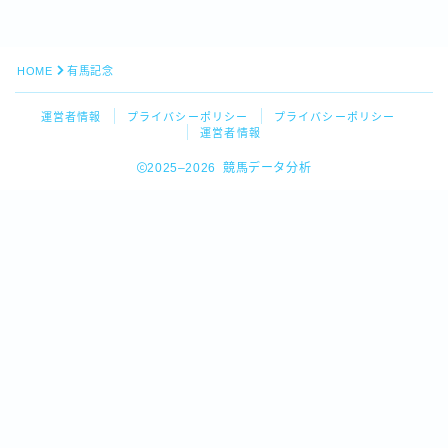
HOME
有馬記念
運営者情報
プライバシーポリシー
プライバシーポリシー
運営者情報
2025–2026 競馬データ分析
Follow Me