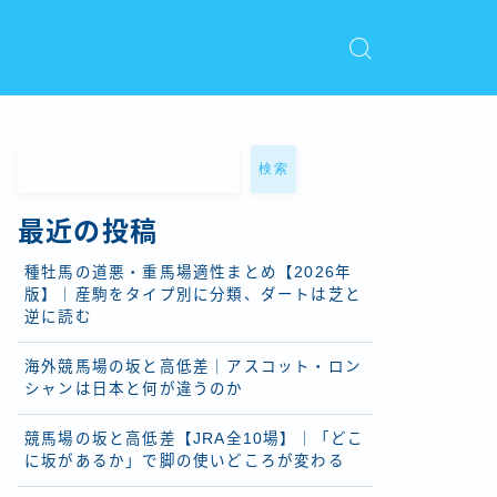
検索
最近の投稿
種牡馬の道悪・重馬場適性まとめ【2026年
版】｜産駒をタイプ別に分類、ダートは芝と
逆に読む
海外競馬場の坂と高低差｜アスコット・ロン
シャンは日本と何が違うのか
競馬場の坂と高低差【JRA全10場】｜「どこ
に坂があるか」で脚の使いどころが変わる