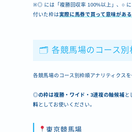
※◎ には「複勝回収率 100%以上」、○
付いた枠は
実際に馬券で買って意味がある
🗂 各競馬場のコース
各競馬場のコース別枠順アナリティクスを
◎の枠は複勝・ワイド・3連複の軸候補
と
料
としてお使いください。
東京競馬場