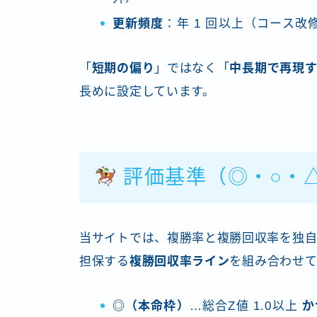
更新頻度
：年 1 回以上（コース
「
短期の偏り
」ではなく「
中長期で再現
長めに設定しています。
評価基準（◎・○・
当サイトでは、複勝率と複勝回収率を独
担保する
複勝回収率ライン
を組み合わせて
◎（本命枠）
…総合Z値 1.0以上
か