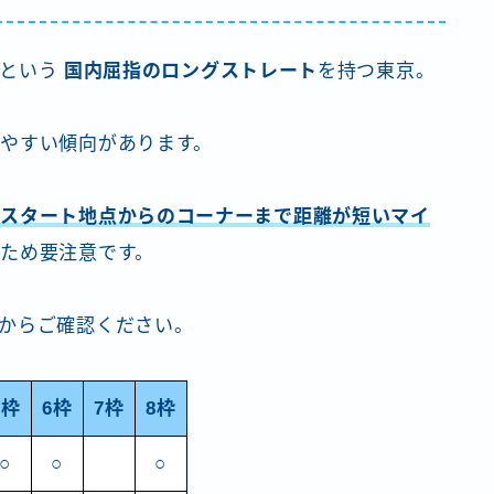
 という
国内屈指のロングストレート
を持つ東京。
やすい傾向があります。
、
スタート地点からのコーナーまで距離が短いマイ
い
ため要注意です。
からご確認ください。
5枠
6枠
7枠
8枠
○
○
○