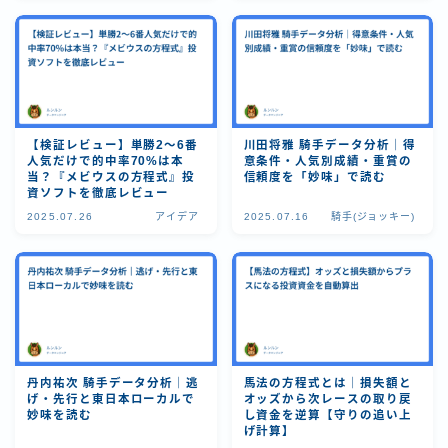
【検証レビュー】単勝2〜6番
川田将雅 騎手データ分析｜得
人気だけで的中率70%は本
意条件・人気別成績・重賞の
当？『メビウスの方程式』投
信頼度を「妙味」で読む
資ソフトを徹底レビュー
2025.07.26
アイデア
2025.07.16
騎手(ジョッキー)
丹内祐次 騎手データ分析｜逃
馬法の方程式とは｜損失額と
げ・先行と東日本ローカルで
オッズから次レースの取り戻
妙味を読む
し資金を逆算【守りの追い上
げ計算】