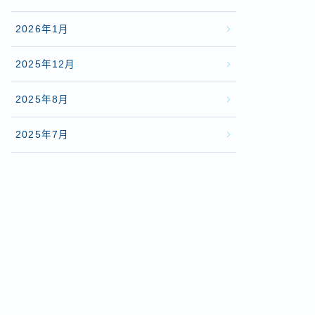
2026年1月
2025年12月
2025年8月
2025年7月