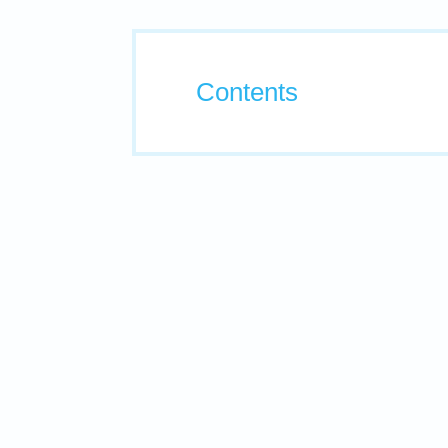
Contents