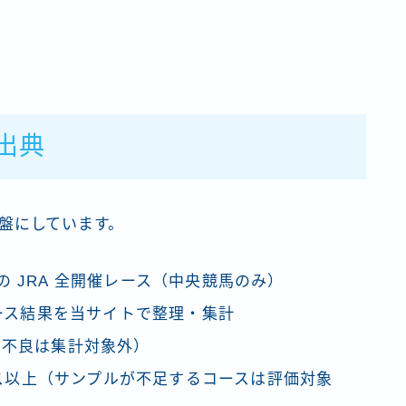
出典
盤にしています。
4月の JRA 全開催レース（中央競馬のみ）
レース結果を当サイトで整理・集計
・不良は集計対象外）
レース以上（サンプルが不足するコースは評価対象