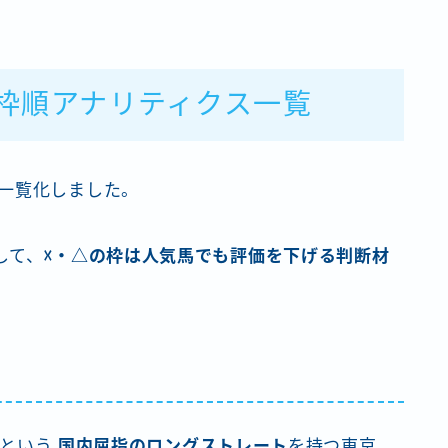
別枠順アナリティクス一覧
一覧化しました。
して、
☓・△の枠は人気馬でも評価を下げる判断材
 という
国内屈指のロングストレート
を持つ東京。