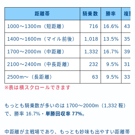
距離帯
騎乗数
勝率
複勝
1000〜1300m（短距離）
716
16.6%
43.
1400〜1600m（マイル前後）
1,018
13.5%
35.
1700〜2000m（中距離）
1,332
16.7%
39.
2100〜2400m（中長距離）
232
9.5%
31.
2500m〜（長距離）
63
9.5%
33.
※表は横スクロールできます
もっとも騎乗数が多いのは 1700〜2000m（1,332 鞍）
で、勝率 16.7%・
単勝回収率 77%
。
中距離が主戦場であり、もっとも妙味も出やすい距離帯