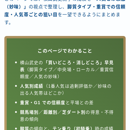
（妙味）」
の視点で整理し、
脚質タイプ・重賞での信頼
度・人気帯ごとの狙い目
を一望できるようにまとめま
す。
このページでわかること
横山武史の
「買いどころ・消しどころ」早見
表
（脚質タイプ／中央場・ローカル／重賞信
頼度／人気の妙味）
人気別成績
（1番人気は過剰評価か／妙味の
出る人気帯はどこか）
重賞・G1 での信頼度
と平場との差
競馬場別／距離別／芝ダート別
の得意・不得
意の傾向
脚質
の傾向と、
テン乗り（初騎乗）
時の成績