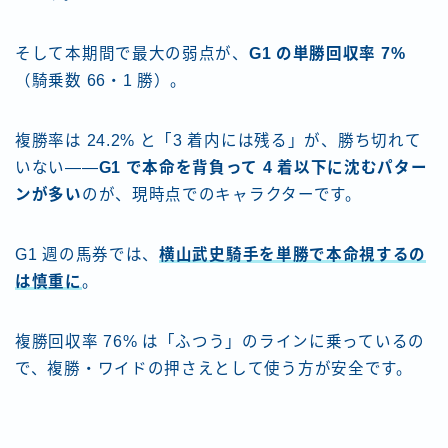
そして本期間で最大の弱点が、
G1 の単勝回収率 7%
（騎乗数 66・1 勝）。
複勝率は 24.2% と「3 着内には残る」が、勝ち切れて
いない――
G1 で本命を背負って 4 着以下に沈むパター
ンが多い
のが、現時点でのキャラクターです。
G1 週の馬券では、
横山武史騎手を単勝で本命視するの
は慎重に
。
複勝回収率 76% は「ふつう」のラインに乗っているの
で、複勝・ワイドの押さえとして使う方が安全です。