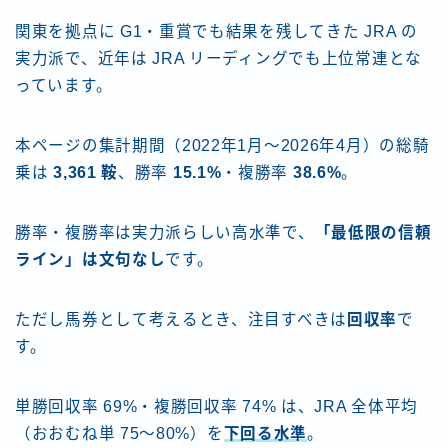
関東を拠点に G1・重賞でも結果を残してきた JRA の
実力派で、近年は JRA リーディングでも上位常連とな
っています。
本ページの集計期間（2022年1月〜2026年4月）の総騎
乗は
3,361 鞍
、勝率
15.1%
・複勝率
38.6%
。
勝率・複勝率は実力派らしい高水準で、
「最低限の信頼
ライン」は文句なし
です。
ただし馬券として考えるとき、注目すべきは
回収率
で
す。
単勝回収率 69%・複勝回収率 74% は、JRA 全体平均
（おおむね単 75〜80%）を
下回る水準
。