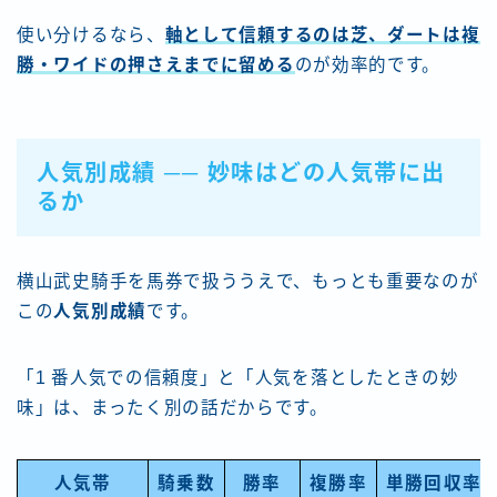
使い分けるなら、
軸として信頼するのは芝、ダートは複
勝・ワイドの押さえまでに留める
のが効率的です。
人気別成績 ── 妙味はどの人気帯に出
るか
横山武史騎手を馬券で扱ううえで、もっとも重要なのが
この
人気別成績
です。
「1 番人気での信頼度」と「人気を落としたときの妙
味」は、まったく別の話だからです。
人気帯
騎乗数
勝率
複勝率
単勝回収率