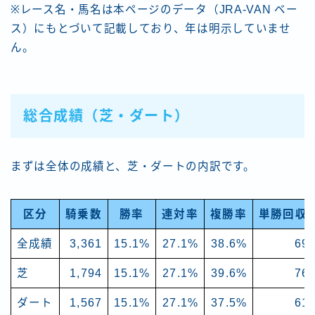
※レース名・馬名は本ページのデータ（JRA-VAN ベー
ス）にもとづいて記載しており、年は明示していませ
ん。
総合成績（芝・ダート）
まずは全体の成績と、芝・ダートの内訳です。
区分
騎乗数
勝率
連対率
複勝率
単勝回収
全成績
3,361
15.1%
27.1%
38.6%
69
芝
1,794
15.1%
27.1%
39.6%
76
ダート
1,567
15.1%
27.1%
37.5%
61