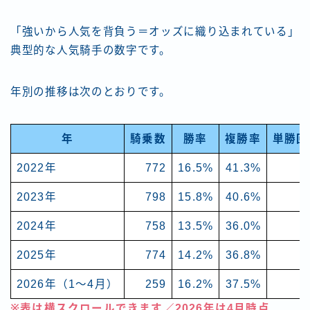
「強いから人気を背負う＝オッズに織り込まれている」
典型的な人気騎手の数字です。
年別の推移は次のとおりです。
年
騎乗数
勝率
複勝率
単勝回
2022年
772
16.5%
41.3%
2023年
798
15.8%
40.6%
2024年
758
13.5%
36.0%
2025年
774
14.2%
36.8%
2026年（1〜4月）
259
16.2%
37.5%
※表は横スクロールできます／2026年は4月時点