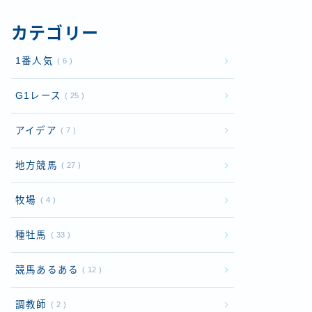
カテゴリー
1番人気
6
G1レース
25
アイデア
7
地方競馬
27
牧場
4
種牡馬
33
競馬あるある
12
調教師
2