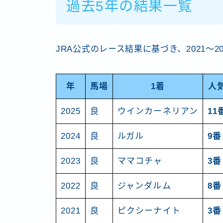
過去5年の結果一覧
JRA公式のレース結果に基づき、2021〜2
年
馬場
1着
人
2025
良
ウインカーネリアン
11
2024
良
ルガル
9番
2023
良
ママコチャ
3番
2022
良
ジャンダルム
8番
2021
良
ピクシーナイト
3番