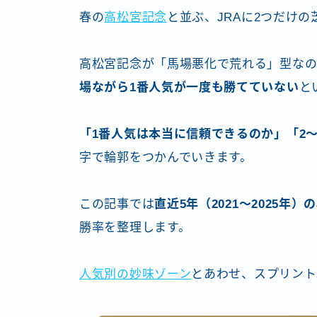
春の
高松宮記念
と並ぶ、JRAに2つだけの芝
高松宮記念が「馬場悪化で荒れる」型なの
場ながら1番人気が一度も勝てていない
と
「1番人気は本当に信頼できるのか」「2
字で輪郭をつかんでいきます。
この記事では
直近5年（2021〜2025年）
勝率を整理します。
人気別の妙味ゾーン
とあわせ、スプリント