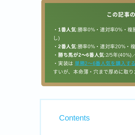
この記事の
・
1番人気
:勝率0%・連対率0%・複勝
し)
・
2番人気
:勝率0%・連対率20%・複
・
勝ち馬が2〜6番人気
:2/5年(40%)
・実装は
単勝2〜6番人気を購入す
すいが、本命薄・穴まで厚めに取り
Contents