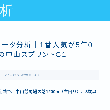
析
 データ分析｜1番人気が5年0
の中山スプリントG1
モーションを含む場合があります
定戦で、
中山競馬場の芝1200m
（右回り）、
3歳以