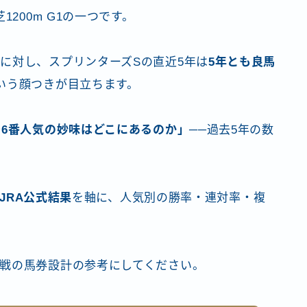
1200m G1の一つです。
に対し、スプリンターズSの直近5年は
5年とも良馬
いう顔つきが目立ちます。
〜6番人気の妙味はどこにあるのか」
──過去5年の数
のJRA公式結果
を軸に、人気別の勝率・連対率・複
戦の馬券設計の参考にしてください。