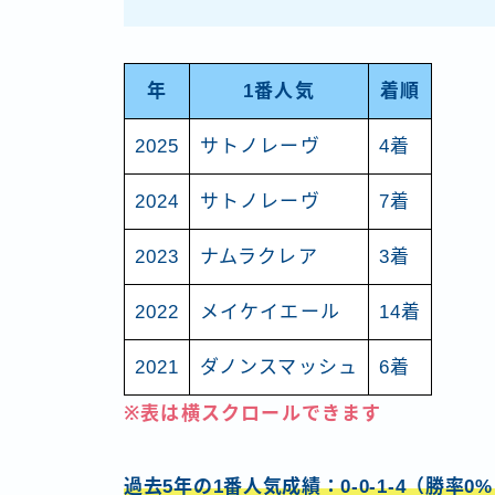
年
1番人気
着順
2025
サトノレーヴ
4着
2024
サトノレーヴ
7着
2023
ナムラクレア
3着
2022
メイケイエール
14着
2021
ダノンスマッシュ
6着
※表は横スクロールできます
過去5年の1番人気成績：0-0-1-4（勝率0