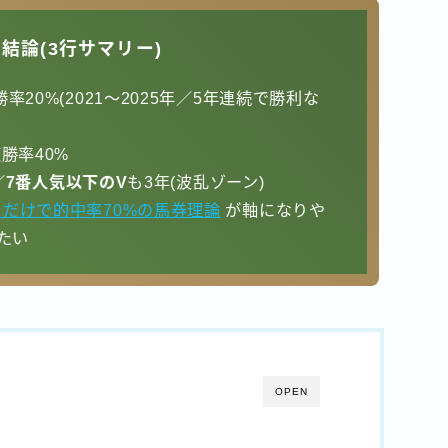
結論(3行サマリー)
率20%(2021〜2025年／5年連続で勝利な
勝率40%
／
7番人気以下のV
も3年(波乱ゾーン)
るだけで的中率70%の馬券理論
が軸になりや
たい
OPEN