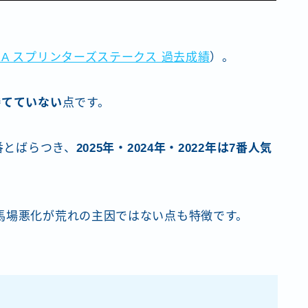
RA スプリンターズステークス 過去成績
）。
勝てていない
点です。
番とばらつき、
2025年・2024年・2022年は7番人気
馬場悪化が荒れの主因ではない点も特徴です。